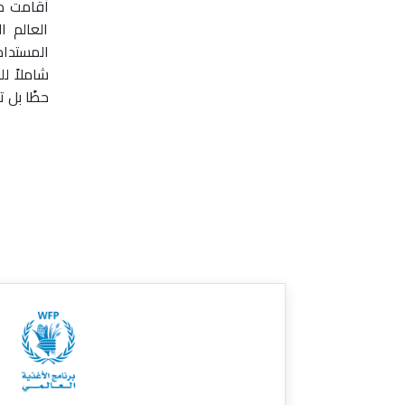
أقامت دا
العالم 
المستدام
شاملاً ل
حظًا بل 