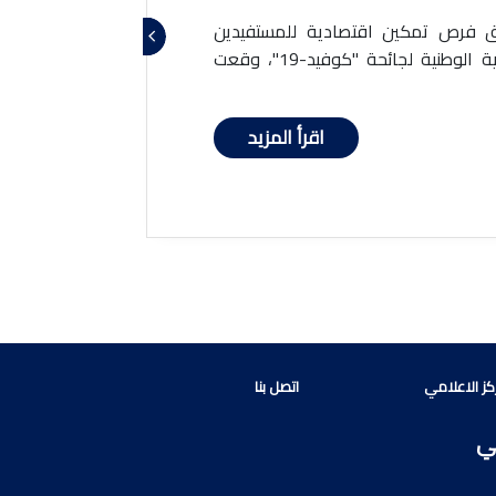
ق فرص تمكين اقتصادية للمستفيدين
ودعم الاستجابة الوقائية الوطنية لجائحة "كوفيد-19"، وقعت
اقرأ المزيد
كز الاعلامي
اتصل بنا
عي