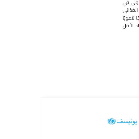
أولى في
لغذائي
تنمويًا
د الأقل