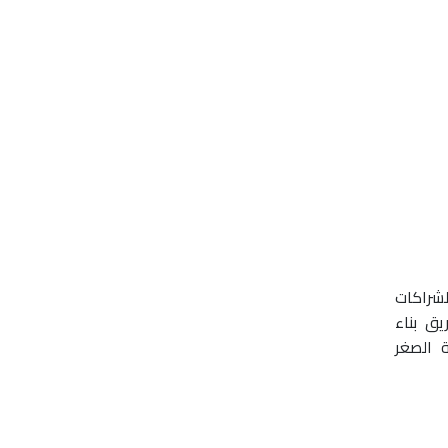
لشراكات
يق بناء
ة الصغر